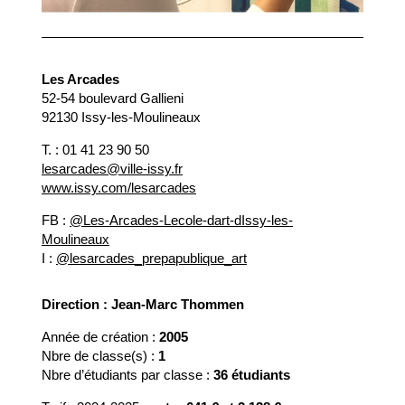
Les Arcades
52-54 boulevard Gallieni
92130 Issy-les-Moulineaux
T. : 01 41 23 90 50
lesarcades@ville-issy.fr
www.issy.com/lesarcades
FB :
@Les-Arcades-Lecole-dart-dIssy-les-
Moulineaux
I :
@lesarcades_prepapublique_art
Direction : Jean-Marc Thommen
Année de création :
2005
Nbre de classe(s) :
1
Nbre d’étudiants par classe :
36 étudiants