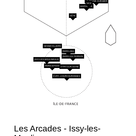
LA SEYNE-SUR-MER
NICE
MARSEILLE
SÈTE
GENNEVILLIERS
PARIS-ABA
PARIS-VIA FERRATA
ISSY-LES-MOULINEAUX
PARIS-EPSAA
VITRY-SUR-SEINE
ÉVRY–COURCOURONNES
Les Arcades - Issy-les-