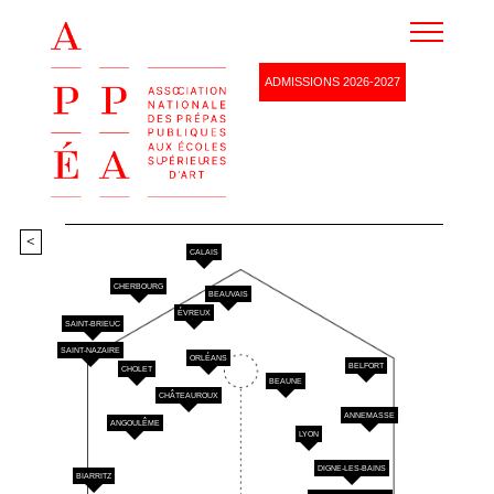
Agenda
ADMISSIONS 2026-2027
Ressources
Devenez membre
Partenaires
Renseignements
<
CALAIS
CHERBOURG
BEAUVAIS
ÉVREUX
SAINT-BRIEUC
SAINT-NAZAIRE
ORLÉANS
BELFORT
CHOLET
BEAUNE
CHÂTEAUROUX
ANNEMASSE
ANGOULÊME
LYON
DIGNE-LES-BAINS
BIARRITZ