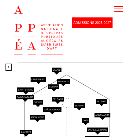
Agenda
ADMISSIONS 2026-2027
Ressources
Devenez membre
Partenaires
Renseignements
<
CALAIS
CHERBOURG
BEAUVAIS
ÉVREUX
SAINT-BRIEUC
SAINT-NAZAIRE
ORLÉANS
BELFORT
CHOLET
BEAUNE
CHÂTEAUROUX
ANNEMASSE
ANGOULÊME
LYON
DIGNE-LES-BAINS
BIARRITZ