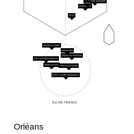
LA SEYNE-SUR-MER
NICE
MARSEILLE
SÈTE
GENNEVILLIERS
PARIS-ABA
PARIS-VIA FERRATA
ISSY-LES-MOULINEAUX
PARIS-EPSAA
VITRY-SUR-SEINE
ÉVRY–COURCOURONNES
Orléans