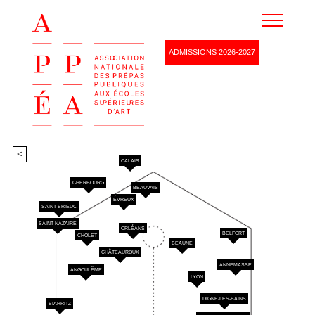
Agenda
ADMISSIONS 2026-2027
Ressources
Devenez membre
Partenaires
Renseignements
<
CALAIS
CHERBOURG
BEAUVAIS
ÉVREUX
SAINT-BRIEUC
SAINT-NAZAIRE
ORLÉANS
BELFORT
CHOLET
BEAUNE
CHÂTEAUROUX
ANNEMASSE
ANGOULÊME
LYON
DIGNE-LES-BAINS
BIARRITZ