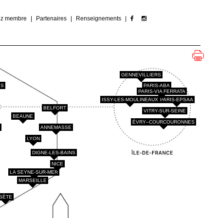
ez membre
Partenaires
Renseignements
GENNEVILLIERS
IS
PARIS-ABA
PARIS-VIA FERRATA
ISSY-LES-MOULINEAUX
PARIS-EPSAA
BELFORT
VITRY-SUR-SEINE
BEAUNE
ÉVRY–COURCOURONNES
X
ANNEMASSE
LYON
DIGNE-LES-BAINS
NICE
LA SEYNE-SUR-MER
MARSEILLE
SÈTE