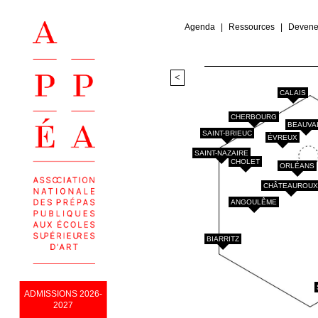
Agenda
Ressources
Deven
<
CALAIS
CHERBOURG
BEAUVA
SAINT-BRIEUC
ÉVREUX
SAINT-NAZAIRE
CHOLET
ORLÉANS
CHÂTEAUROU
ANGOULÊME
BIARRITZ
ADMISSIONS 2026-
2027