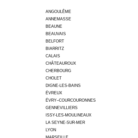
ANGOULÊME
ANNEMASSE
BEAUNE
BEAUVAIS
BELFORT
BIARRITZ
CALAIS
CHÂTEAUROUX
CHERBOURG
CHOLET
DIGNE-LES-BAINS
ÉVREUX
ÉVRY–COURCOURONNES
GENNEVILLIERS
ISSY-LES-MOULINEAUX
LA SEYNE-SUR-MER
LYON
MARSEILLE