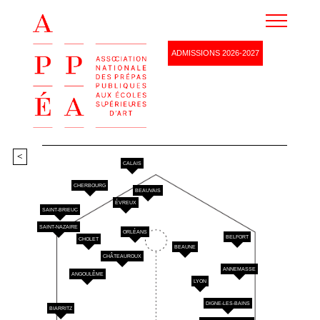
Agenda
ADMISSIONS 2026-2027
Ressources
Devenez membre
Partenaires
Renseignements
<
CALAIS
CHERBOURG
BEAUVAIS
ÉVREUX
SAINT-BRIEUC
SAINT-NAZAIRE
ORLÉANS
BELFORT
CHOLET
BEAUNE
CHÂTEAUROUX
ANNEMASSE
ANGOULÊME
LYON
DIGNE-LES-BAINS
BIARRITZ