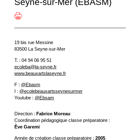
Seyne-sur-Mer (EBASM)
19 bis rue Messine
83500 La Seyne-sur-Mer
T. : 04 94 06 95 51
ecoleba@la-seyne.fr
www.beauxartslaseyne.fr
F :
@Ebasm
I :
@ecolebeauxartsseynesurmer
Youtube :
@Ebsam
Direction :
Fabrice Moreau
Coordination pédagogique classe préparatoire :
Ève Garemi
Année de création classe préparatoire :
2005