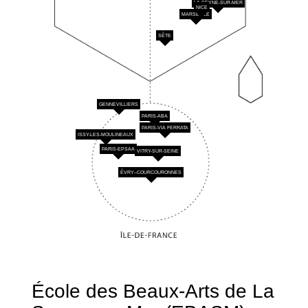
LA SEYNE-SUR-MER
NICE
MARSEILLE
SÈTE
GENNEVILLIERS
PARIS-ABA
PARIS-VIA FERRATA
ISSY-LES-MOULINEAUX
PARIS-EPSAA
VITRY-SUR-SEINE
ÉVRY–COURCOURONNES
École des Beaux-Arts de La